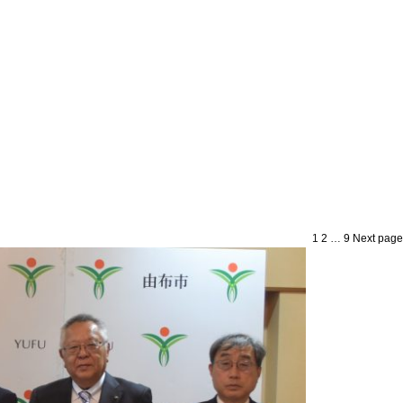
Page
Page
Page
投
1
2
…
9
Next page
稿
の
ペ
ー
ジ
送
り