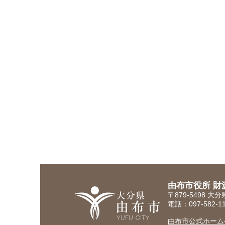
由布市役所 財
〒879-5498 
電話：097-582-
由布市公式ホーム