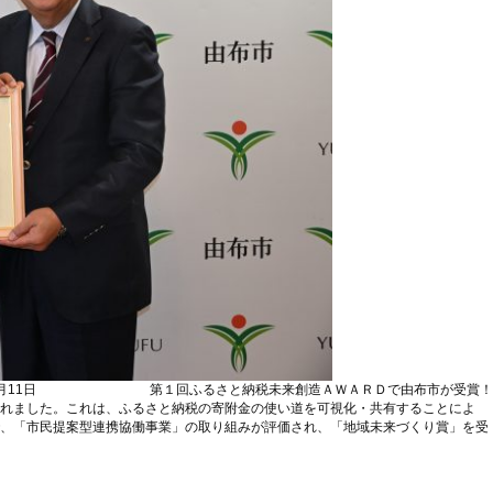
月11日
第１回ふるさと納税未来創造ＡＷＡＲＤで由布市が受賞！
れました。これは、ふるさと納税の寄附金の使い道を可視化・共有することによ
、「市民提案型連携協働事業」の取り組みが評価され、「地域未来づくり賞」を受