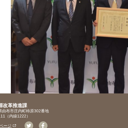
源改革推進課
大分県由布市庄内町柿原302番地
1111（内線1222）
ページ