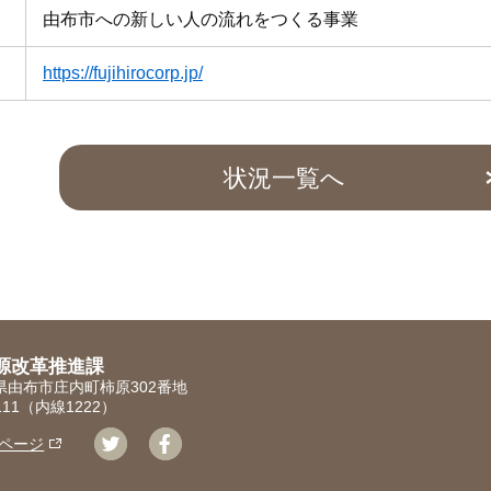
由布市への新しい人の流れをつくる事業
https://fujihirocorp.jp/
状況一覧へ
源改革推進課
大分県由布市庄内町柿原302番地
1111（内線1222）
ページ