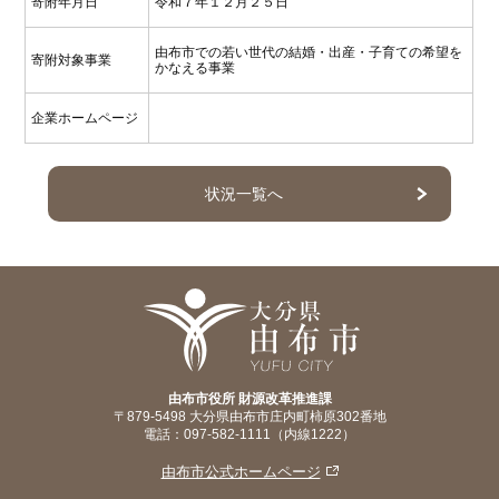
寄附年月日
令和７年１２月２５日
由布市での若い世代の結婚・出産・子育ての希望を
寄附対象事業
かなえる事業
企業ホームページ
状況一覧へ
由布市役所 財源改革推進課
〒879-5498 大分県由布市庄内町柿原302番地
電話：097-582-1111（内線1222）
由布市公式ホームページ